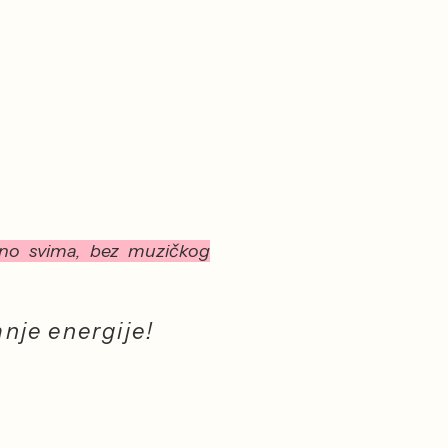
pno svima,
bez muzičkog
anje energije!