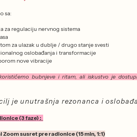
o sa:
a za regulaciju nervnog sistema
asa
om za ulazak u dublje / drugo stanje svesti
nalnog oslobađanja i transformacije
zborom nove vibracije
ristićemo bubnjeve i ritam, ali iskustvo je dostu
 cilj je unutrašnja rezonanca i oslobađ
nice (3 faze) :
i Zoom susret pre radionice (15 min, 1:1)