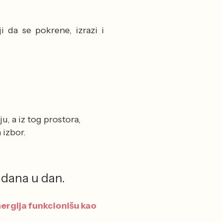
 da se pokrene, izrazi i
u, a iz tog prostora,
 izbor.
 dana u dan.
nergija funkcionišu kao