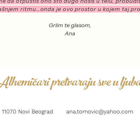
e da otpustiš ono što dugo nosiš u telu, probudiš 
rašnjem ritmu…onda je ovo prostor u kojem taj p
Grlim te glasom,
Ana
Alhemičari pretvaraju sve u ljub
 7, 11070 Novi Beograd
ana.tomovic@yahoo.com
Copyright © 2020. All rights reserved Ana Zecevic Tomovic design