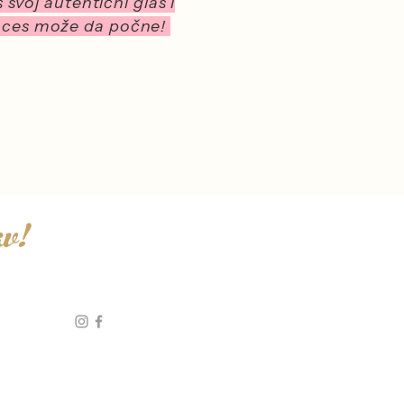
svoj autentični glas i
roces može da počne!
av!