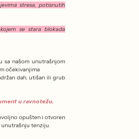
ojevima stresa,
potisnutih
 kojem se stara blokada
ladu sa našom unutrašnjom
nim očekivanjima
držan dah, utišan ili grub
trument u ravnotežu.
ovoljno opušten i otvoren
unutrašnju tenziju.