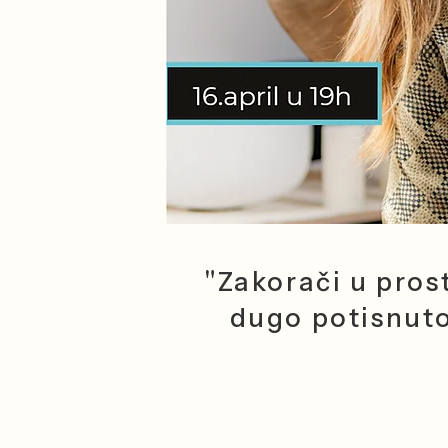
"Zakorači u pros
dugo potisnuto