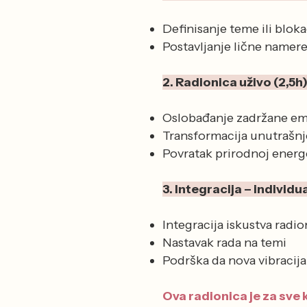
Definisanje teme ili blok
Postavljanje lične namer
2. Radionica uživo (2,5h
Oslobađanje zadržane em
Transformacija unutrašnj
Povratak prirodnoj energ
3. Integracija – individ
Integracija iskustva radio
Nastavak rada na temi
Podrška da nova vibracij
Ova radionica je za sve k