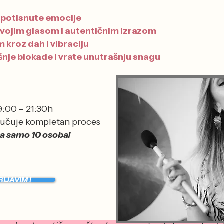
 potisnute emocije
svojim glasom i autentičnim izrazom
m kroz dah i vibraciju
nje blokade i vrate unutrašnju snagu
19:00 – 21:30h
jučuje kompletan proces
za samo 10 osoba!
IJAVIM !