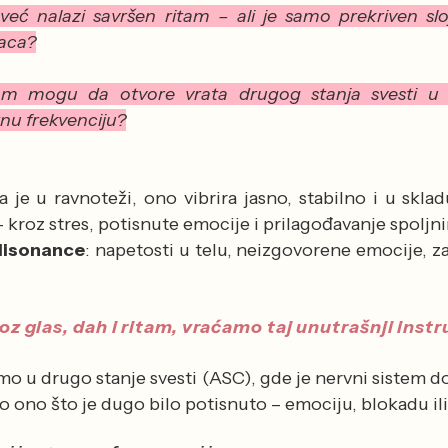
već nalazi savršen ritam – ali je samo prekriven sl
zaca?
tam mogu da otvore vrata drugog stanja svesti u
nu frekvenciju?
a je u ravnoteži, ono vibrira jasno, stabilno i u sk
 - kroz stres, potisnute emocije i prilagođavanje spolj
disonance
: napetosti u telu, neizgovorene emocije, za
roz glas, dah i ritam, vraćamo taj unutrašnji ins
o u drugo stanje svesti (ASC), gde je nervni sistem d
no što je dugo bilo potisnuto – emociju, blokadu ili 