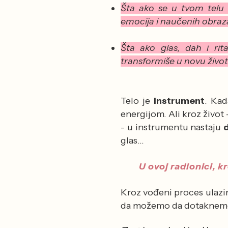
Šta ako se u tvom telu 
emocija i naučenih obra
Šta ako glas, dah i ri
transformiše u novu život
Telo je
instrument
.
Kad
energijom.
Ali kroz život
- u instrumentu nastaju
glas...
U ovoj radionici, k
Kroz vođeni proces ulazim
da možemo da dotaknemo o