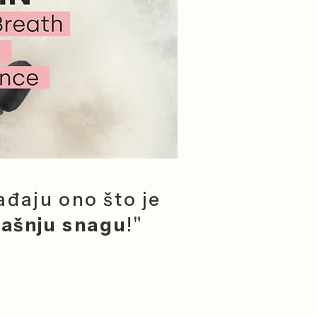
đaju ono što je
rašnju snagu
!"