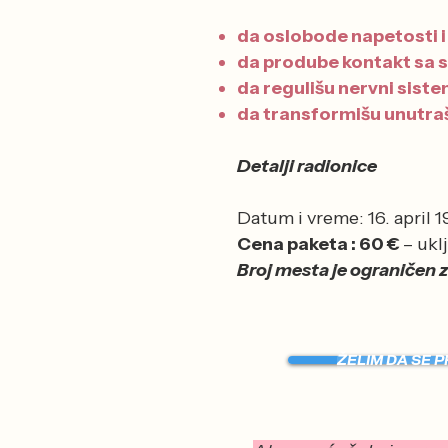
da oslobode napetosti i
da prodube kontakt sa 
da regulišu nervni siste
da transformišu unutraš
Detalji radionice
Datum i vreme: 16. april 
Cena paketa : 60 €
– ukl
Broj mesta je ograničen 
ŽELIM DA SE PR