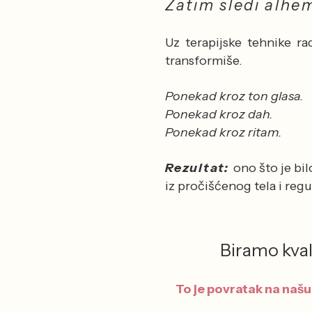
Zatim sledi alhe
Uz terapijske tehnike r
transformiše.
Ponekad kroz ton glasa.
Ponekad kroz dah.
Ponekad kroz ritam.
Rezultat:
ono što je bil
iz pročišćenog tela i regu
Biramo kval
To je povratak na našu