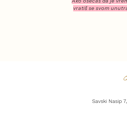
Ako osećaš da je vrem
vratiš se svom unut
Savski Nasip