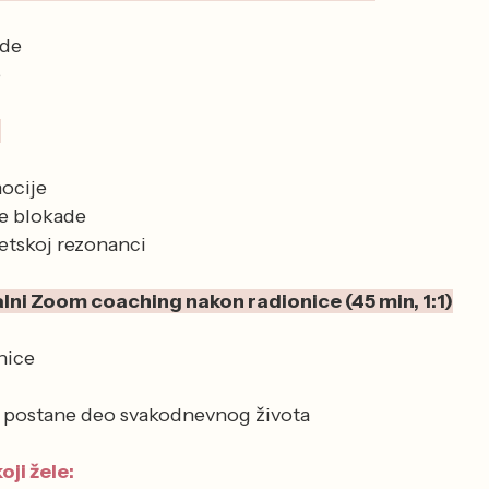
ade
e
)
ocije
e blokade
etskoj rezonanci
ualni Zoom coaching nakon radionice (45 min, 1:1)
nice
a postane deo svakodnevnog života
oji žele: