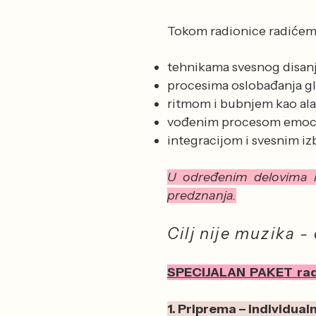
Tokom radionice radićem
tehnikama svesnog disanj
procesima oslobađanja gl
ritmom i bubnjem kao alat
vođenim procesom emocio
integracijom i svesnim i
U određenim delovima ko
predznanja.
Cilj nije muzika -
SPECIJALAN PAKET radio
1. Priprema – individualn