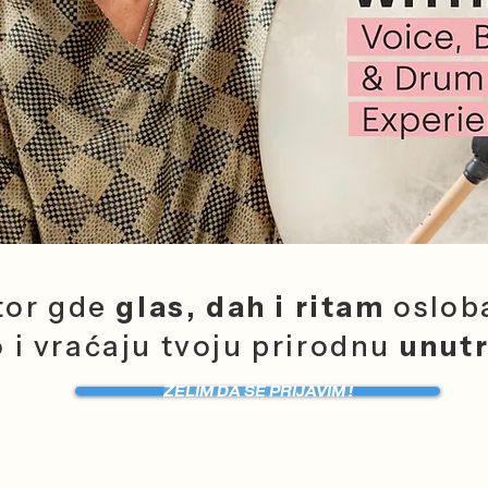
tor gde
glas, dah i ritam
osloba
 i vraćaju tvoju prirodnu
unut
ŽELIM DA SE PRIJAVIM !