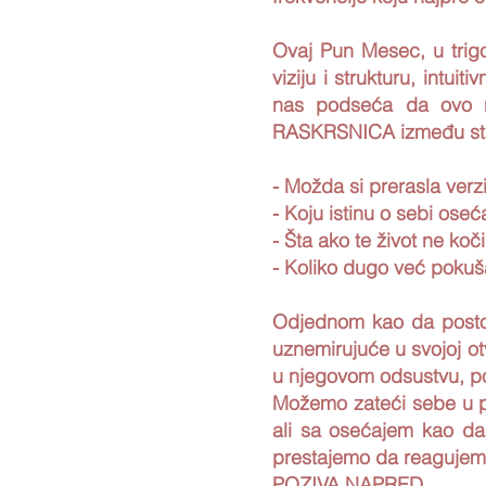
Ovaj Pun Mesec, u trigo
viziju i strukturu, intu
nas podseća da ovo ni
RASKRSNICA između star
- Možda si prerasla verz
- Koju istinu o sebi oseća
- Šta ako te život ne koč
- Koliko dugo već pokuša
Odjednom kao da postoji
uznemirujuće u svojoj otv
u njegovom odsustvu, po
Možemo zateći sebe u potp
ali sa osećajem kao da
prestajemo da reagujem
POZIVA NAPRED.