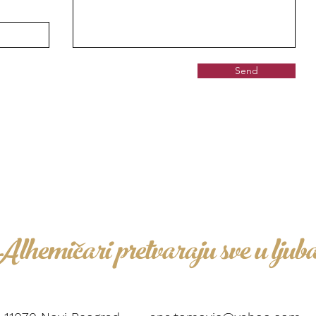
Send
Alhemičari pretvaraju sve u ljub