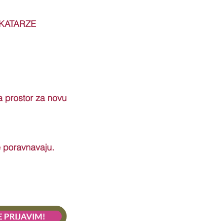
 KATARZE
a prostor za novu
 poravnavaju.
E PRIJAVIM!