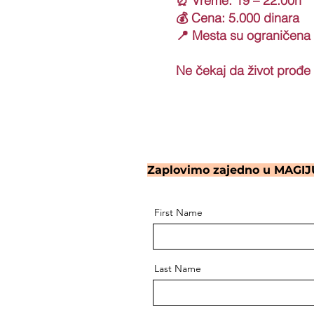
⏰ Vreme: 19 – 22:00h
💰 Cena: 5.000 dinara
📍 Mesta su ograničena
Ne čekaj da život prođe 
Zaplovimo zajedno u MAGIJU 
First Name
Last Name