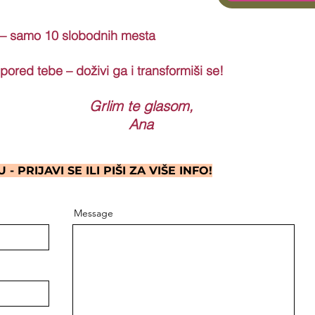
 – samo 10 slobodnih mesta
pored tebe – doživi ga i transformiši se!
Grlim te glasom,
Ana
- PRIJAVI SE ILI PIŠI ZA VIŠE INFO!
Message