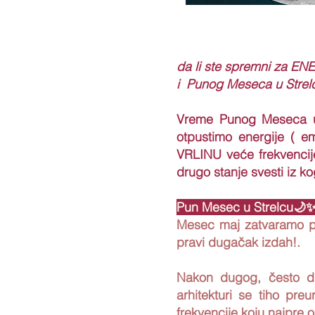
da li ste spremni za
i Punog Meseca u Strel
Vreme Punog Meseca uz
otpustimo energije ( em
VRLINU veće frekvencije
drugo stanje svesti iz k
Pun Mesec u Strelcu🌙
Mesec maj zatvaramo p
pravi dugačak izdah!.
Nakon dugog, često di
arhitekturi se tiho pre
frekvencije koju najpre 