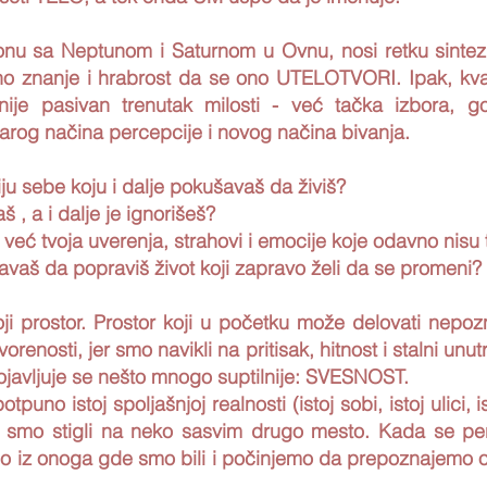
nu sa Neptunom i Saturnom u Ovnu, nosi retku sintezu:
itivno znanje i hrabrost da se ono UTELOTVORI. Ipak, k
je pasivan trenutak milosti - već tačka izbora,
og načina percepcije i novog načina bivanja.
iju sebe koju i dalje pokušavaš da živiš?
š , a i dalje je ignorišeš?
i već tvoja uverenja, strahovi i emocije koje odavno nisu 
vaš da popraviš život koji zapravo želi da se promeni?
 prostor. Prostor koji u početku može delovati nepoz
orenosti, jer smo navikli na pritisak, hitnost i stalni unu
javljuje se nešto mnogo suptilnije: SVESNOST.
uno istoj spoljašnjoj realnosti (istoj sobi, istoj ulici, i
 smo stigli na neko sasvim drugo mesto. Kada se per
o iz onoga gde smo bili i počinjemo da prepoznajemo 