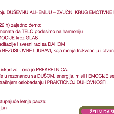
 moju DUŠEVNU ALHEMIJU – ZVUČNI KRUG EMOTIVNE
 22 h) zajedno ćemo:
strumenata da TELO podesimo na harmoniju
 EMOCIJE kroz GLAS
editacije i svesni rad sa DAHOM
iju BEZUSLOVNE LJUBAVI, koja menja frekvenciju i otvar
o iskustvo – ona je PREKRETNICA.
 u rezonancu sa DUŠOM, energija, misli i EMOCIJE se
nutrašnjem oslobađanju i PRAKTIČNOJ DUHOVNOSTI.
upajuće letnje pauze:
 jun
ŽELIM DA S