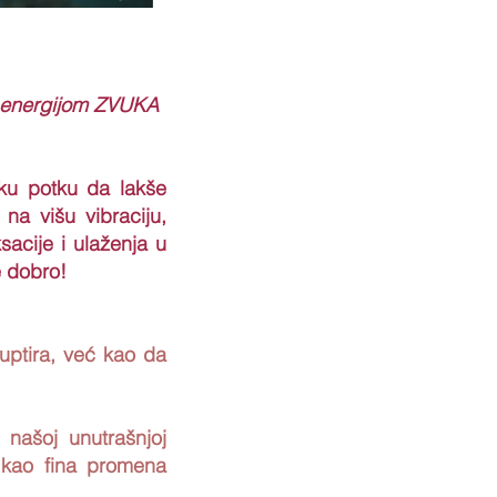
 energijom ZVUKA
ku potku da lakše
na višu vibraciju,
acije i ulaženja u
e dobro!
ptira, već kao da
našoj unutrašnjoj
ć kao fina promena