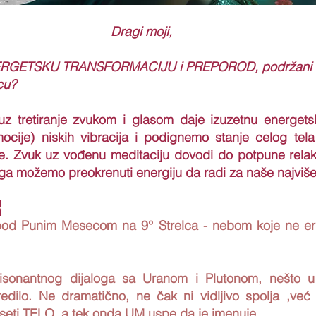
Dragi moji,
 ENERGETSKU TRANSFORMACIJU i PREPOROD, podržani
cu?
 tretiranje zvukom i glasom daje izuzetnu energets
ocije) niskih vibracija i podignemo stanje celog tela 
. Zvuk uz vođenu meditaciju dovodi do potpune relaks
oga možemo preokrenuti energiju da radi za naše najviš
✨
od Punim Mesecom na 9° Strelca - nebom koje ne eru
sonantnog dijaloga sa Uranom i Plutonom, nešto u 
uredilo. Ne dramatično, ne čak ni vidljivo spolja ,ve
oseti TELO, a tek onda UM uspe da je imenuje.