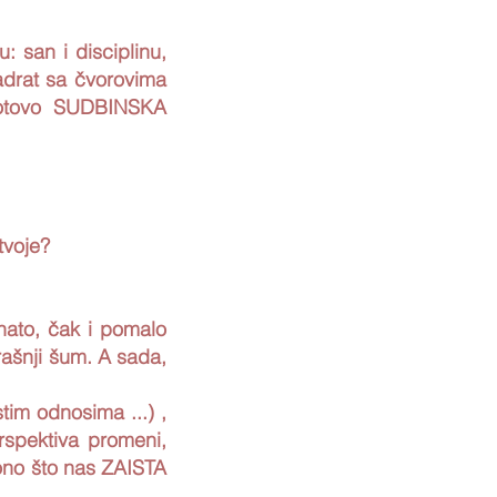
 san i disciplinu,
vadrat sa čvorovima
 gotovo SUDBINSKA
tvoje?
nato, čak i pomalo
trašnji šum. A sada,
stim odnosima ...) ,
spektiva promeni,
ono što nas ZAISTA