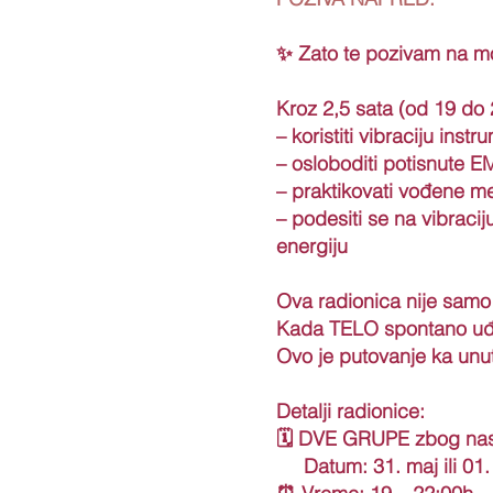
✨ Zato te pozivam na
Kroz 2,5 sata (od 19 do
– koristiti vibraciju in
– osloboditi potisnute
– praktikovati vođene m
– podesiti se na vibrac
energiju
Ova radionica nije sam
Kada TELO spontano uđe
Ovo je putovanje ka u
Detalji radionice:
🗓 DVE GRUPE zbog nast
Datum: 31. maj ili 01.